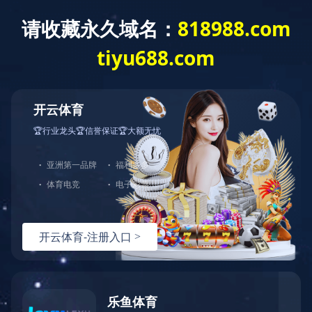
米兰官方站app网站
公司要闻
行业关注
政策法规
“湘”当给力，“马”上行动——米兰官方站app网站-米兰(中国) 4部13岗，职等你来