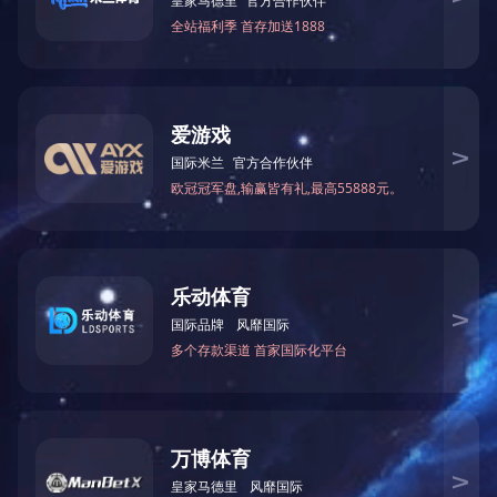
绽放在工程咨询界的“木兰花”
解读 “机器管招投标” 新政策！董事长颜佳鸿为株洲高科产发集团授课
万达大讲堂|破茧成蝶，赋能专业成长！
喜报|米兰官方站app网站-米兰(中国) 获评代建单位监管评价A级