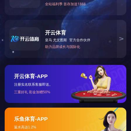
大家表示在今后工作中，我们要把拓展训练中的经验运用到实际工作中去，用