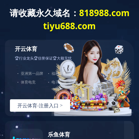
米兰官方站app网站
拓展训练是一种精神 ▪ 一种考验
米兰官方站app网站-米兰(中国)
>
党群活动
2018年04月06日
为加强万达团队建设，摒除人际屏障，加强企业成员间的情感交流,树立相互配
合、互相支持的团队精神和整体意识,3月底公司开展了一次“熔炼团队、挑战自
我”户外拓展训练。4月的党员活动日主题是对拓展训练进行总结。