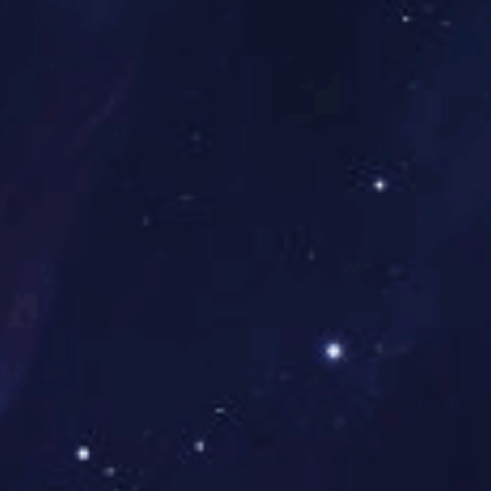
同下，市政协副主席马民杰一行先后参观了我司办公环境、米兰
交流。