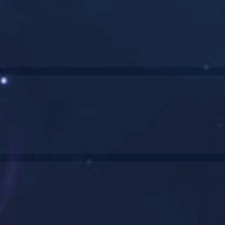
行莅临我司调研指导工作
04月08日
口资源环境委员会主任彭雁等一行人莅临我司调研指导工作。