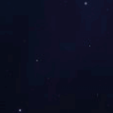
随后，马副主席关切的询问了公司发展中存在的困
中的遇到重点、难点问题进行了讨论和交流。