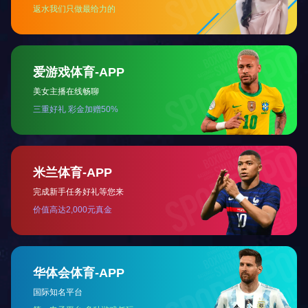
力、稳中求进。