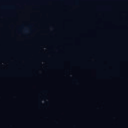
上一篇：
致公党株洲市委会领导莅临我司调研考察
下一篇：
欢迎萌新|米兰官方站app网站-米兰(中国) 召开新员工见面会
0731-22291719
0731-22291715
hnwd2005@qq.com
Copyright © 米兰官方站app网站-米兰(中国) All rights reserved