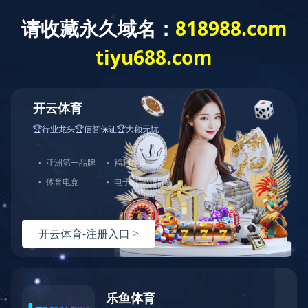
米兰官方站app网站
学习强国
党群活动
五月份“一月一课一片一实践”主题党日活动
为了进一步加强党员队伍建设，提高党员的政治理论素
养，公司党支部近日精心策划并开展了“一月一课一片一实
践”主题党日活动。旨在通过理论学习和观看影片的方式，
推动党员们深入学习党的理论知识，增强党性修养，发挥
四月份“一月一课一片一实践”主题党日活动
党员先锋模范作用。
进一步落实“一课一片一实践”主题党日活动，优化党员教